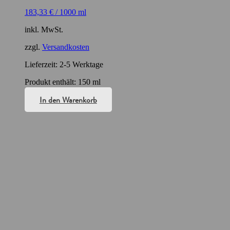
183,33
€
/
1000
ml
inkl. MwSt.
zzgl.
Versandkosten
Lieferzeit:
2-5 Werktage
Produkt enthält: 150
ml
In den Warenkorb