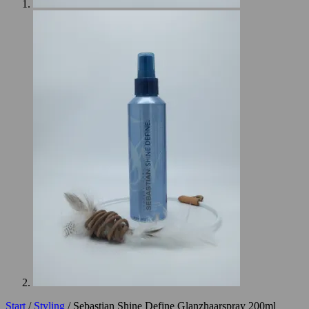
Start
/
Styling
/ Sebastian Shine Define Glanzhaarspray 200ml