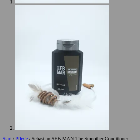
Start
/
Pflege
/ Sebastian SEB MAN The Smoother Conditioner